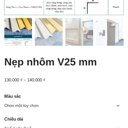
Nẹp nhôm V25 mm
130.000
₫
–
140.000
₫
Màu sắc
Chiều dài