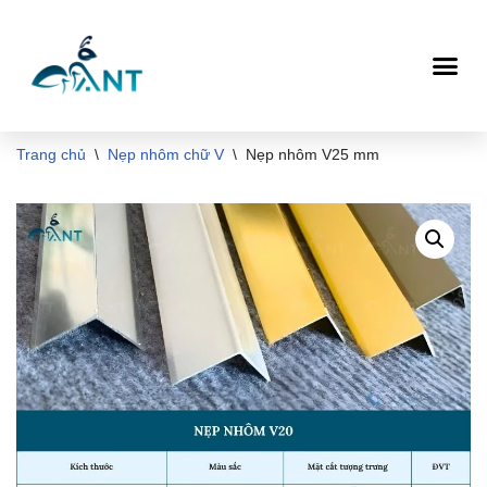
Chuyển
tới
nội
dung
Trang chủ
\
Nẹp nhôm chữ V
\
Nẹp nhôm V25 mm