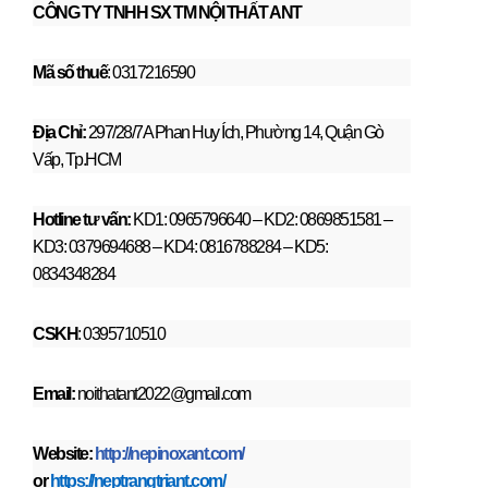
CÔNG TY TNHH SX TM NỘI THẤT ANT
Mã số thuế
: 0317216590
Địa Chỉ:
297/28/7A Phan Huy Ích, Phường 14, Quận Gò
Vấp, Tp.HCM
Hotline tư vấn:
KD1: 0965796640 – KD2: 0869851581 –
KD3: 0379694688 – KD4: 0816788284 – KD5:
0834348284
CSKH
: 0395710510
Email:
noithatant2022@gmail.com
Website:
http://nepinoxant.com/
or
https://neptrangtriant.com/