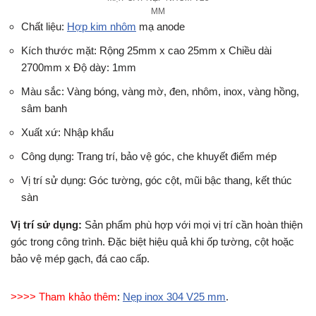
MM
Chất liệu:
Hợp kim nhôm
mạ anode
Kích thước mặt: Rộng 25mm x cao 25mm x Chiều dài
2700mm x Độ dày: 1mm
Màu sắc: Vàng bóng, vàng mờ, đen, nhôm, inox, vàng hồng,
sâm banh
Xuất xứ: Nhập khẩu
Công dụng: Trang trí, bảo vệ góc, che khuyết điểm mép
Vị trí sử dụng: Góc tường, góc cột, mũi bậc thang, kết thúc
sàn
Vị trí sử dụng:
Sản phẩm phù hợp với mọi vị trí cần hoàn thiện
góc trong công trình. Đặc biệt hiệu quả khi ốp tường, cột hoặc
bảo vệ mép gạch, đá cao cấp.
>>>> Tham khảo thêm
:
Nẹp inox 304 V25 mm
.