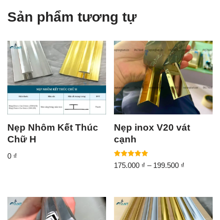
Sản phẩm tương tự
Nẹp Nhôm Kết Thúc
Nẹp inox V20 vát
Chữ H
cạnh
0
₫
Được xếp
175.000
₫
–
199.500
₫
hạng
5.00
5 sao