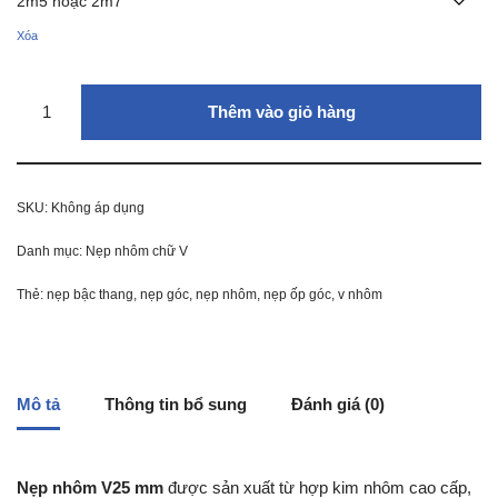
Xóa
Thêm vào giỏ hàng
SKU:
Không áp dụng
Danh mục:
Nẹp nhôm chữ V
Thẻ:
nẹp bậc thang
,
nẹp góc
,
nẹp nhôm
,
nẹp ốp góc
,
v nhôm
Mô tả
Thông tin bổ sung
Đánh giá (0)
Nẹp nhôm V25 mm
được sản xuất từ hợp kim nhôm cao cấp,