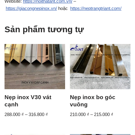
Website:
https://noithatant.com.vn/
–
https://giacongnepinox.vn/
hoặc
https://neptrangtriant.com/
Sản phẩm tương tự
Nẹp inox V30 vát
Nẹp inox bo góc
cạnh
vuông
288.000
₫
–
316.800
₫
210.000
₫
–
215.000
₫