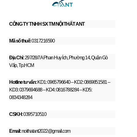
CÔNG TY TNHH SX TM NỘI THẤT ANT
Mã số thuế
: 0317216590
Địa Chỉ:
297/28/7A Phan Huy Ích, Phường 14, Quận Gò
Vấp, Tp.HCM
Hotline tư vấn:
KD1: 0965796640 – KD2: 0869851581 –
KD3: 0379694688 – KD4: 0816788284 – KD5:
0834348284
CSKH
: 0395710510
Email:
noithatant2022@gmail.com