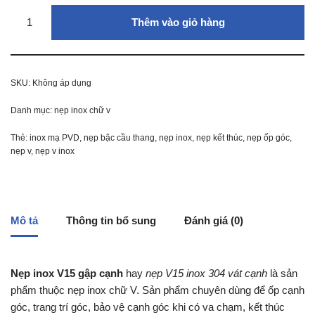
Thêm vào giỏ hàng
SKU:
Không áp dụng
Danh mục:
nẹp inox chữ v
Thẻ:
inox mạ PVD
,
nẹp bậc cầu thang
,
nẹp inox
,
nẹp kết thúc
,
nẹp ốp góc
,
nẹp v
,
nẹp v inox
Mô tả
Thông tin bổ sung
Đánh giá (0)
Nẹp inox V15 gập cạnh
hay
nẹp V15 inox 304 vát cạnh
là sản
phẩm thuộc nẹp inox chữ V. Sản phẩm chuyên dùng để ốp cạnh
góc, trang trí góc, bảo vệ cạnh góc khi có va chạm, kết thúc