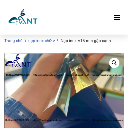
Chuyển
tới
nội
dung
Trang chủ
\
nẹp inox chữ v
\
Nẹp inox V15 mm gập cạnh