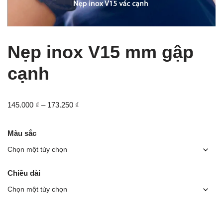
Nẹp inox V15 mm gập
cạnh
145.000
₫
–
173.250
₫
Màu sắc
Chiều dài