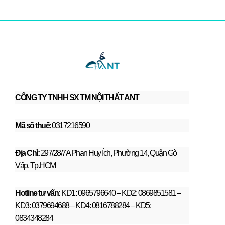
CÔNG TY TNHH SX TM NỘI THẤT ANT
Mã số thuế
: 0317216590
Địa Chỉ:
297/28/7A Phan Huy Ích, Phường 14, Quận Gò
Vấp, Tp.HCM
Hotline tư vấn:
KD1: 0965796640 – KD2: 0869851581 –
KD3: 0379694688 – KD4: 0816788284 – KD5:
0834348284