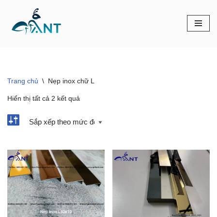
Chuyển
tới
nội
dung
Trang chủ
\
Nẹp inox chữ L
Hiển thị tất cả 2 kết quả