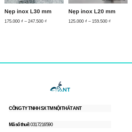
Nẹp inox L30 mm
Nẹp inox L20 mm
175.000
₫
–
247.500
₫
125.000
₫
–
159.500
₫
CÔNG TY TNHH SX TM NỘI THẤT ANT
Mã số thuế
: 0317216590