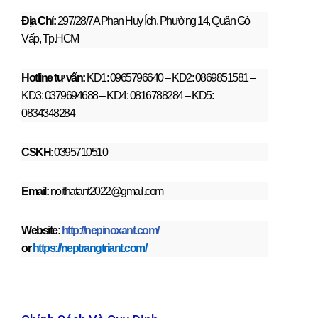
Địa Chỉ:
297/28/7A Phan Huy Ích, Phường 14, Quận Gò
Vấp, Tp.HCM
Hotline tư vấn:
KD1: 0965796640 – KD2: 0869851581 –
KD3: 0379694688 – KD4: 0816788284 – KD5:
0834348284
CSKH
: 0395710510
Email:
noithatant2022@gmail.com
Website:
http://nepinoxant.com/
or
https://neptrangtriant.com/