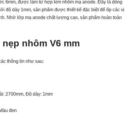
hước 6mm, được làm từ hợp kim nhôm mạ anode. Đây là dòng
Với độ dày 1mm, sản phẩm được thiết kế đặc biệt để ốp các vị
 trình. Nhờ lớp mạ anode chất lượng cao, sản phẩm hoàn toàn
ủa nẹp nhôm V6 mm
ác thông tin như sau:
ài: 2700mm, Độ dày: 1mm
 Màu đen