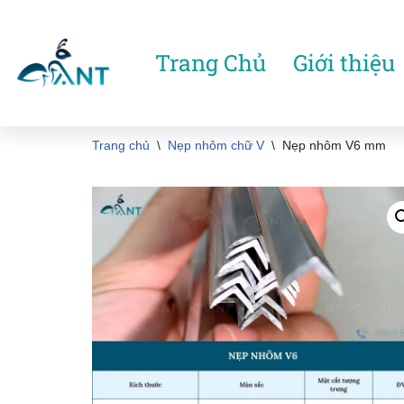
Chuyển
Trang Chủ
Giới thiệu
tới
nội
dung
Trang chủ
\
Nẹp nhôm chữ V
\
Nẹp nhôm V6 mm