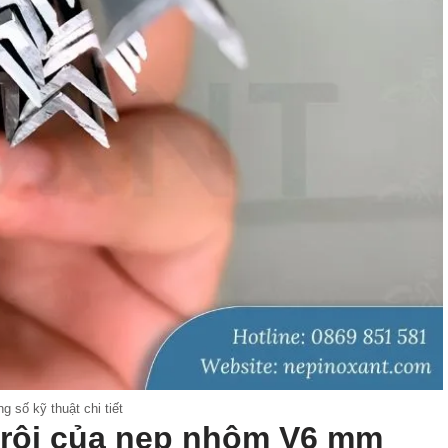
g số kỹ thuật chi tiết
rội của nẹp nhôm V6 mm