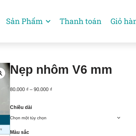
Sản Phẩm
Thanh toán
Giỏ hà
Nẹp nhôm V6 mm
80.000
₫
–
90.000
₫
Chiều dài
Màu sắc