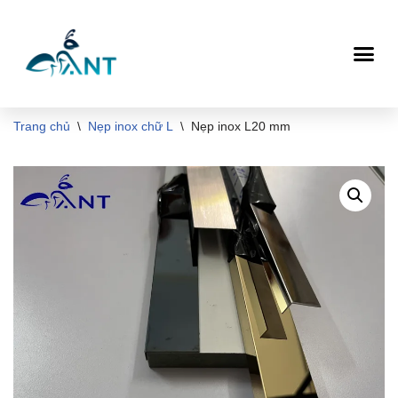
Chuyển
tới
nội
dung
Trang chủ
\
Nẹp inox chữ L
\
Nẹp inox L20 mm