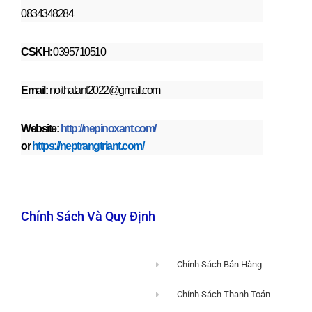
0834348284
CSKH
: 0395710510
Email:
noithatant2022@gmail.com
Website:
http://nepinoxant.com/
or
https://neptrangtriant.com/
Chính Sách Và Quy Định
Chính Sách Bán Hàng
Chính Sách Thanh Toán