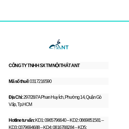
CÔNG TY TNHH SX TM NỘI THẤT ANT
Mã số thuế
: 0317216590
Địa Chỉ:
297/28/7A Phan Huy Ích, Phường 14, Quận Gò
Vấp, Tp.HCM
Hotline tư vấn:
KD1: 0965796640 – KD2: 0869851581 –
KD3: 0379694688 – KD4: 0816788284 – KD5: