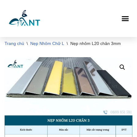
Chuyển
tới
nội
dung
Trang chủ
\
Nẹp Nhôm Chữ L
\
Nẹp nhôm L20 chân 3mm