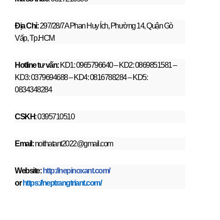
Địa Chỉ:
297/28/7A Phan Huy Ích, Phường 14, Quận Gò
Vấp, Tp.HCM
Hotline tư vấn:
KD1: 0965796640 – KD2: 0869851581 –
KD3: 0379694688 – KD4: 0816788284 – KD5:
0834348284
CSKH
: 0395710510
Email:
noithatant2022@gmail.com
Website:
http://nepinoxant.com/
or
https://neptrangtriant.com/