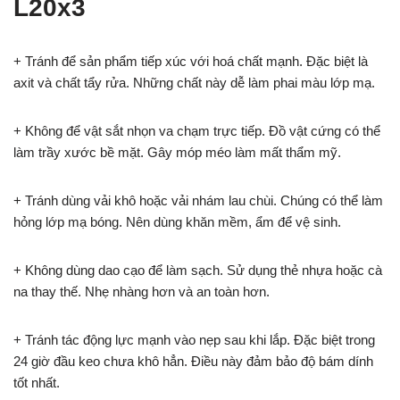
L20x3
+ Tránh để sản phẩm tiếp xúc với hoá chất mạnh. Đặc biệt là
axit và chất tẩy rửa. Những chất này dễ làm phai màu lớp mạ.
+ Không để vật sắt nhọn va chạm trực tiếp. Đồ vật cứng có thể
làm trầy xước bề mặt. Gây móp méo làm mất thẩm mỹ.
+ Tránh dùng vải khô hoặc vải nhám lau chùi. Chúng có thể làm
hỏng lớp mạ bóng. Nên dùng khăn mềm, ẩm để vệ sinh.
+ Không dùng dao cạo để làm sạch. Sử dụng thẻ nhựa hoặc cà
na thay thế. Nhẹ nhàng hơn và an toàn hơn.
+ Tránh tác động lực mạnh vào nẹp sau khi lắp. Đặc biệt trong
24 giờ đầu keo chưa khô hẳn. Điều này đảm bảo độ bám dính
tốt nhất.