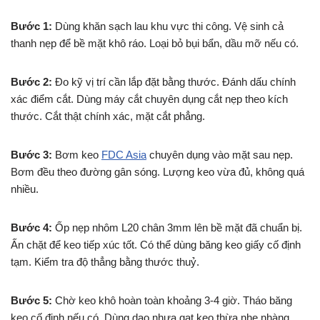
Bước 1:
Dùng khăn sạch lau khu vực thi công. Vệ sinh cả
thanh nẹp để bề mặt khô ráo. Loại bỏ bụi bẩn, dầu mỡ nếu có.
Bước 2:
Đo kỹ vị trí cần lắp đặt bằng thước. Đánh dấu chính
xác điểm cắt. Dùng máy cắt chuyên dụng cắt nẹp theo kích
thước. Cắt thật chính xác, mặt cắt phẳng.
Bước 3:
Bơm keo
FDC Asia
chuyên dụng vào mặt sau nẹp.
Bơm đều theo đường gân sóng. Lượng keo vừa đủ, không quá
nhiều.
Bước 4:
Ốp nẹp nhôm L20 chân 3mm lên bề mặt đã chuẩn bị.
Ấn chặt để keo tiếp xúc tốt. Có thể dùng băng keo giấy cố định
tạm. Kiểm tra độ thẳng bằng thước thuỷ.
Bước 5:
Chờ keo khô hoàn toàn khoảng 3-4 giờ. Tháo băng
keo cố định nếu có. Dùng dao nhựa gạt keo thừa nhẹ nhàng.