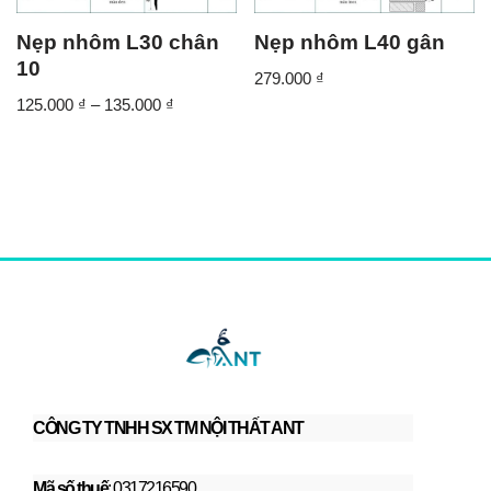
Nẹp nhôm L30 chân
Nẹp nhôm L40 gân
10
279.000
₫
125.000
₫
–
135.000
₫
CÔNG TY TNHH SX TM NỘI THẤT ANT
Mã số thuế
: 0317216590