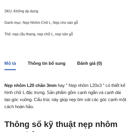
SKU:
Không áp dụng
Danh mục:
Nẹp Nhôm Chữ L
,
Nẹp cho sàn gỗ
Thẻ:
nẹp cầu thang
,
nẹp chữ L
,
nẹp sàn gỗ
Mô tả
Thông tin bổ sung
Đánh giá (0)
Nẹp nhôm L20 chân 3mm
hay ” Nẹp nhôm L20x3 ” có thiết kế
hình chữ L đặc trưng. Sản phẩm gồm cạnh ngắn và cạnh dài
tạo góc vuông. Cấu trúc này giúp nẹp ôm sát các góc cạnh một
cách hoàn hảo.
Thông số kỹ thuật nẹp nhôm