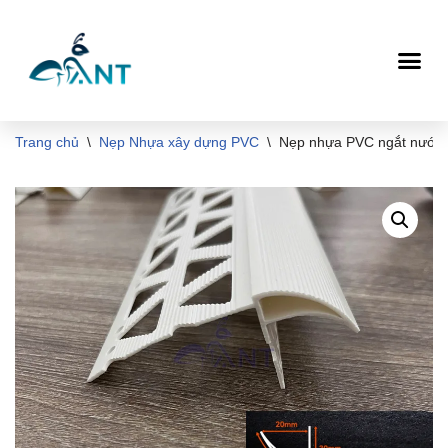
Chuyển
tới
nội
dung
Trang chủ
\
Nẹp Nhựa xây dựng PVC
\
Nẹp nhựa PVC ngắt nước 