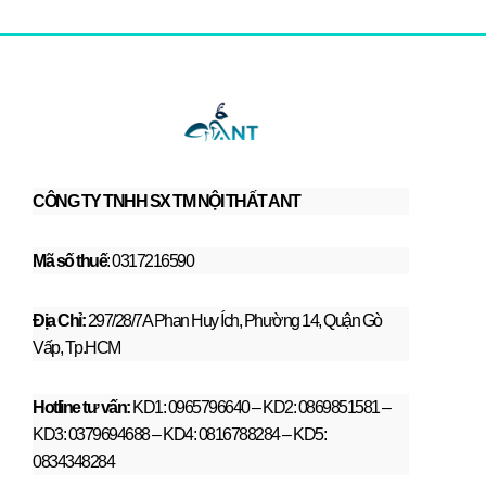
CÔNG TY TNHH SX TM NỘI THẤT ANT
Mã số thuế
: 0317216590
Địa Chỉ:
297/28/7A Phan Huy Ích, Phường 14, Quận Gò
Vấp, Tp.HCM
Hotline tư vấn:
KD1: 0965796640 – KD2: 0869851581 –
KD3: 0379694688 – KD4: 0816788284 – KD5:
0834348284