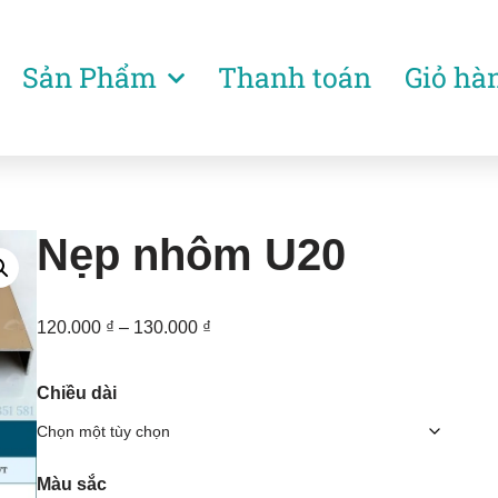
Sản Phẩm
Thanh toán
Giỏ hà
Nẹp nhôm U20
120.000
₫
–
130.000
₫
Chiều dài
Màu sắc