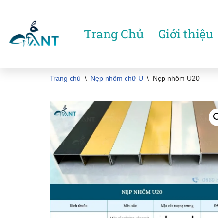
Chuyển
Trang Chủ
Giới thiệu
tới
nội
dung
Trang chủ
\
Nẹp nhôm chữ U
\
Nẹp nhôm U20