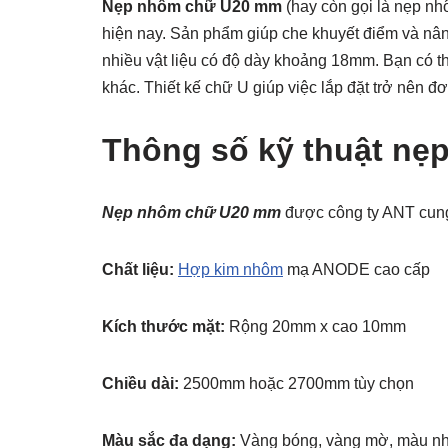
Nẹp nhôm chữ U20 mm
(hay còn gọi là nẹp nh
hiện nay. Sản phẩm giúp che khuyết điểm và nân
nhiều vật liệu có độ dày khoảng 18mm. Bạn có th
khác. Thiết kế chữ U giúp việc lắp đặt trở nên đ
Thông số kỹ thuật nẹ
Nẹp nhôm chữ U20 mm
được công ty ANT cung 
Chất liệu:
Hợp kim nhôm
mạ ANODE cao cấp
Kích thước mặt:
Rộng 20mm x cao 10mm
Chiều dài:
2500mm hoặc 2700mm tùy chọn
Màu sắc đa dạng:
Vàng bóng, vàng mờ, màu nh