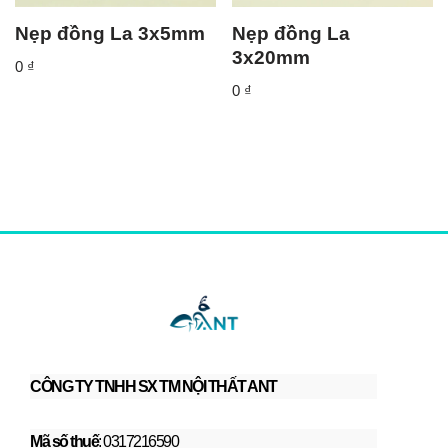
Nẹp đồng La 3x5mm
Nẹp đồng La
3x20mm
0
₫
0
₫
CÔNG TY TNHH SX TM NỘI THẤT ANT
Mã số thuế
: 0317216590