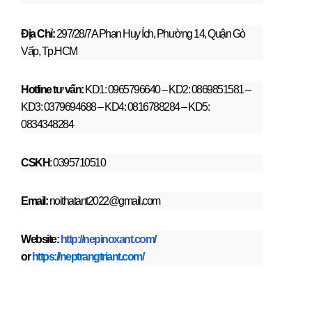
Địa Chỉ:
297/28/7A Phan Huy Ích, Phường 14, Quận Gò
Vấp, Tp.HCM
Hotline tư vấn:
KD1: 0965796640 – KD2: 0869851581 –
KD3: 0379694688 – KD4: 0816788284 – KD5:
0834348284
CSKH
: 0395710510
Email:
noithatant2022@gmail.com
Website:
http://nepinoxant.com/
or
https://neptrangtriant.com/