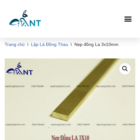
Chuyển
tới
nội
dung
Trang chủ
\
Lập Là Đồng Thau
\
Nẹp đồng La 3x10mm