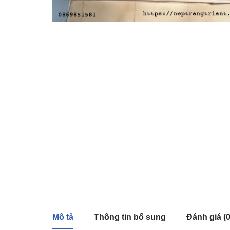
Mô tả
Thông tin bổ sung
Đánh giá (0