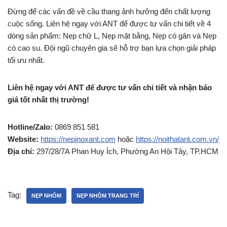
Đừng để các vấn đề về cầu thang ảnh hưởng đến chất lượng
cuộc sống. Liên hệ ngay với ANT để được tư vấn chi tiết về 4
dòng sản phẩm: Nẹp chữ L, Nẹp mặt bằng, Nẹp có gân và Nẹp
có cao su. Đội ngũ chuyên gia sẽ hỗ trợ bạn lựa chọn giải pháp
tối ưu nhất.
Liên hệ ngay với ANT để được tư vấn chi tiết và nhận báo
giá tốt nhất thị trường!
Hotline/Zalo:
0869 851 581
Website:
https://nepinoxant.com
hoặc
https://noithatant.com.vn/
Địa chỉ:
297/28/7A Phan Huy Ích, Phường An Hội Tây, TP.HCM
Tag:
NẸP NHÔM
NẸP NHÔM TRANG TRÍ