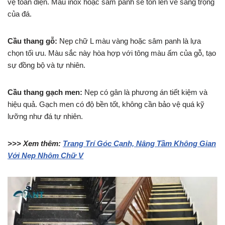
vệ toàn diện. Màu inox hoặc sâm panh sẽ tôn lên vẻ sang trọng
của đá.
Cầu thang gỗ:
Nẹp chữ L màu vàng hoặc sâm panh là lựa
chọn tối ưu. Màu sắc này hòa hợp với tông màu ấm của gỗ, tạo
sự đồng bộ và tự nhiên.
Cầu thang gạch men:
Nẹp có gân là phương án tiết kiệm và
hiệu quả. Gạch men có độ bền tốt, không cần bảo vệ quá kỹ
lưỡng như đá tự nhiên.
>>> Xem thêm:
Trang Trí Góc Cạnh, Nâng Tầm Không Gian
Với Nẹp Nhôm Chữ V