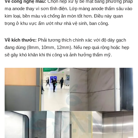
Về công nghệ màu:
Chọn nẹp xử lý bề mặt bằng phương pháp
mạ anode thay vì sơn tĩnh điện. Lớp màng anode thấm sâu vào
kim loại, bền màu và chống ăn mòn tốt hơn. Điều này quan
trọng ở khu vực ẩm ướt như nhà vệ sinh, ban công.
Về kích thước:
Phải tương thích chính xác với độ dày gạch
đang dùng (8mm, 10mm, 12mm). Nếu nẹp quá rộng hoặc hẹp
sẽ gây khó khăn khi thi công và ảnh hưởng thẩm mỹ.