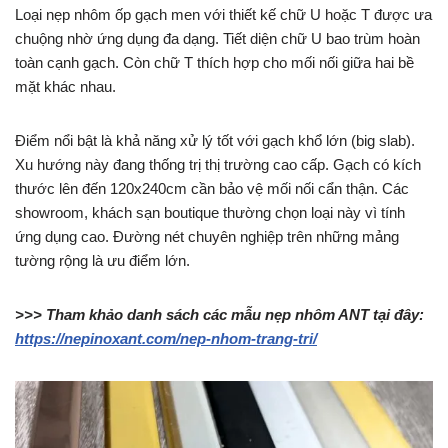
Loại nẹp nhôm ốp gạch men với thiết kế chữ U hoặc T được ưa
chuộng nhờ ứng dụng đa dạng. Tiết diện chữ U bao trùm hoàn
toàn cạnh gạch. Còn chữ T thích hợp cho mối nối giữa hai bề
mặt khác nhau.
Điểm nổi bật là khả năng xử lý tốt với gạch khổ lớn (big slab).
Xu hướng này đang thống trị thị trường cao cấp. Gạch có kích
thước lên đến 120x240cm cần bảo vệ mối nối cẩn thận. Các
showroom, khách sạn boutique thường chọn loại này vì tính
ứng dụng cao. Đường nét chuyên nghiệp trên những mảng
tường rộng là ưu điểm lớn.
>>> Tham khảo danh sách các mẫu nẹp nhôm ANT tại đây:
https://nepinoxant.com/nep-nhom-trang-tri/