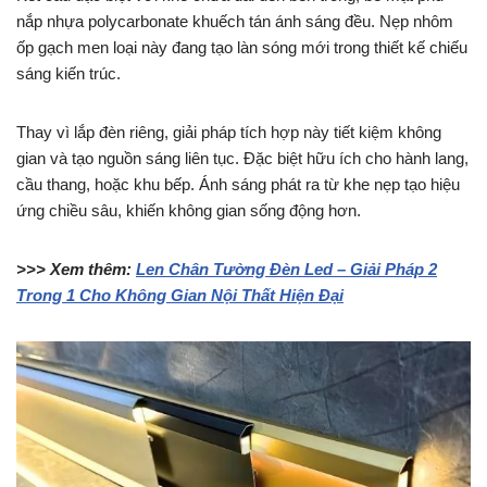
nắp nhựa polycarbonate khuếch tán ánh sáng đều. Nẹp nhôm
ốp gạch men loại này đang tạo làn sóng mới trong thiết kế chiếu
sáng kiến trúc.
Thay vì lắp đèn riêng, giải pháp tích hợp này tiết kiệm không
gian và tạo nguồn sáng liên tục. Đặc biệt hữu ích cho hành lang,
cầu thang, hoặc khu bếp. Ánh sáng phát ra từ khe nẹp tạo hiệu
ứng chiều sâu, khiến không gian sống động hơn.
>>> Xem thêm:
Len Chân Tường Đèn Led – Giải Pháp 2
Trong 1 Cho Không Gian Nội Thất Hiện Đại