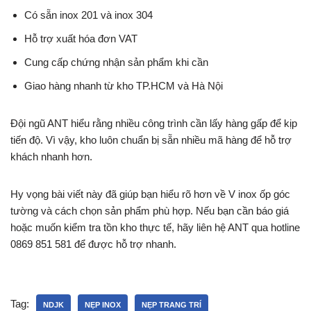
Có sẵn inox 201 và inox 304
Hỗ trợ xuất hóa đơn VAT
Cung cấp chứng nhận sản phẩm khi cần
Giao hàng nhanh từ kho TP.HCM và Hà Nội
Đội ngũ ANT hiểu rằng nhiều công trình cần lấy hàng gấp để kịp
tiến độ. Vì vậy, kho luôn chuẩn bị sẵn nhiều mã hàng để hỗ trợ
khách nhanh hơn.
Hy vọng bài viết này đã giúp bạn hiểu rõ hơn về V inox ốp góc
tường và cách chọn sản phẩm phù hợp. Nếu bạn cần báo giá
hoặc muốn kiểm tra tồn kho thực tế, hãy liên hệ ANT qua hotline
0869 851 581 để được hỗ trợ nhanh.
Tag:
NDJK
NẸP INOX
NẸP TRANG TRÍ