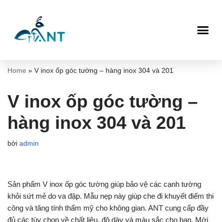
Chuyển
tới
nội
dung
Home
»
V inox ốp góc tường – hàng inox 304 và 201
V inox ốp góc tường –
hàng inox 304 và 201
bởi
admin
Sản phẩm V inox ốp góc tường giúp bảo vệ các cạnh tường
khỏi sứt mẻ do va đập. Mẫu nẹp này giúp che đi khuyết điểm thi
công và tăng tính thẩm mỹ cho không gian. ANT cung cấp đầy
đủ các tùy chọn về chất liệu, độ dày và màu sắc cho bạn. Mời