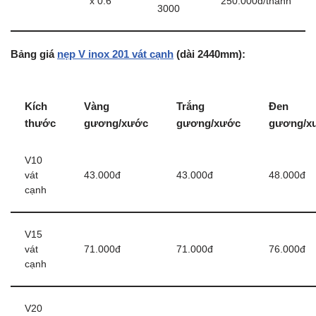
x 0.6
250.000đ/thanh
3000
Bảng giá
nẹp V inox 201 vát cạnh
(dài 2440mm):
Kích
Vàng
Trắng
Đen
thước
gương/xước
gương/xước
gương/x
V10
vát
43.000đ
43.000đ
48.000đ
cạnh
V15
vát
71.000đ
71.000đ
76.000đ
cạnh
V20