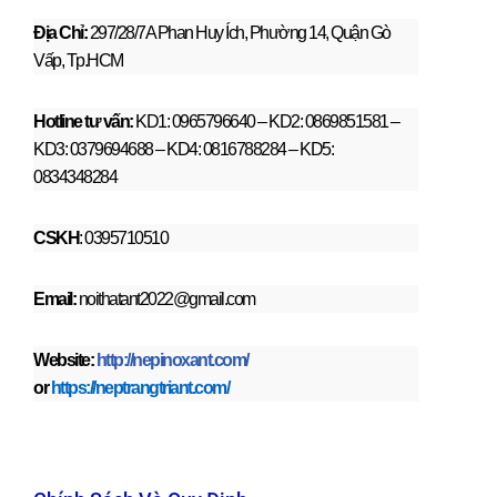
Địa Chỉ:
297/28/7A Phan Huy Ích, Phường 14, Quận Gò
Vấp, Tp.HCM
Hotline tư vấn:
KD1: 0965796640 – KD2: 0869851581 –
KD3: 0379694688 – KD4: 0816788284 – KD5:
0834348284
CSKH
: 0395710510
Email:
noithatant2022@gmail.com
Website:
http://nepinoxant.com/
or
https://neptrangtriant.com/