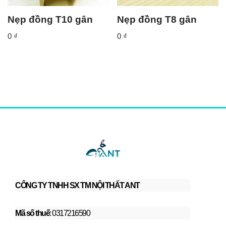
Nẹp đồng T10 gân
Nẹp đồng T8 gân
0
₫
0
₫
CÔNG TY TNHH SX TM NỘI THẤT ANT
Mã số thuế
: 0317216590