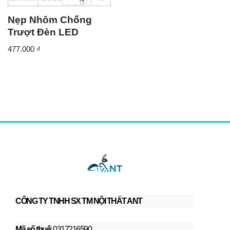
Nẹp Nhôm Chống
Trượt Đèn LED
477.000
₫
CÔNG TY TNHH SX TM NỘI THẤT ANT
Mã số thuế
: 0317216590