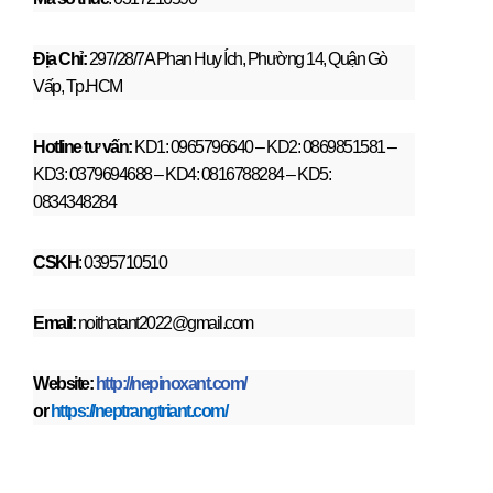
Địa Chỉ:
297/28/7A Phan Huy Ích, Phường 14, Quận Gò
Vấp, Tp.HCM
Hotline tư vấn:
KD1: 0965796640 – KD2: 0869851581 –
KD3: 0379694688 – KD4: 0816788284 – KD5:
0834348284
CSKH
: 0395710510
Email:
noithatant2022@gmail.com
Website:
http://nepinoxant.com/
or
https://neptrangtriant.com/