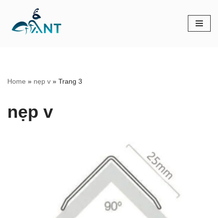
Chuyển
tới
nội
dung
Home
»
nẹp v
»
Trang 3
nẹp v