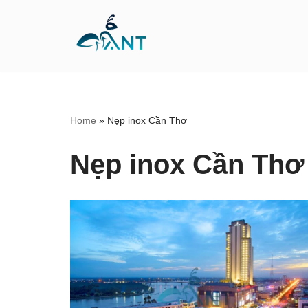
Chuyển
tới
nội
dung
Home
»
Nẹp inox Cần Thơ
Nẹp inox Cần Thơ