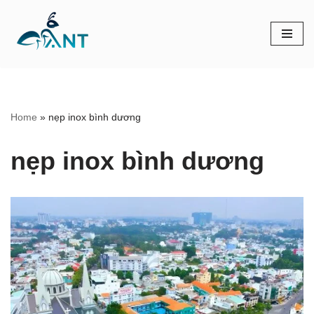
Chuyển
tới
nội
dung
Home
»
nẹp inox bình dương
nẹp inox bình dương