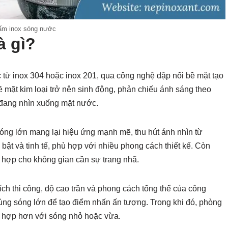
ấm inox sóng nước
à gì?
từ inox 304 hoặc inox 201, qua công nghệ dập nổi bề mặt tạo
ề mặt kim loại trở nên sinh động, phản chiếu ánh sáng theo
 đang nhìn xuống mặt nước.
 Sóng lớn mang lại hiệu ứng mạnh mẽ, thu hút ánh nhìn từ
ật và tinh tế, phù hợp với nhiều phong cách thiết kế. Còn
h hợp cho không gian cần sự trang nhã.
ích thi công, độ cao trần và phong cách tổng thể của công
ùng sóng lớn để tạo điểm nhấn ấn tượng. Trong khi đó, phòng
ù hợp hơn với sóng nhỏ hoặc vừa.