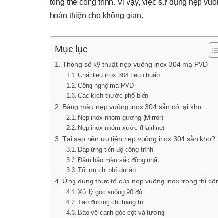
tổng thể công trình. Vì vậy, việc sử dụng nẹp vu
hoàn thiện cho không gian.
Mục lục
Thông số kỹ thuật nẹp vuông inox 304 mạ PVD
Chất liệu inox 304 tiêu chuẩn
Công nghệ mạ PVD
Các kích thước phổ biến
Bảng màu nẹp vuông inox 304 sẵn có tại kho
Nẹp inox nhóm gương (Mirror)
Nẹp inox nhóm xước (Hairline)
Tại sao nên ưu tiên nẹp vuông inox 304 sẵn kho?
Đáp ứng tiến độ công trình
Đảm bảo màu sắc đồng nhất
Tối ưu chi phí dự án
Ứng dụng thực tế của nẹp vuông inox trong thi cô
Xử lý góc vuông 90 độ
Tạo đường chỉ trang trí
Bảo vệ cạnh góc cột và tường