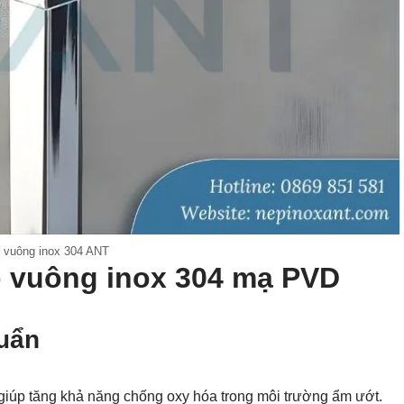
 vuông inox 304 ANT
p vuông inox 304 mạ PVD
huẩn
giúp tăng khả năng chống oxy hóa trong môi trường ẩm ướt.