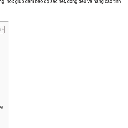
ông inox giúp đảm bảo độ sắc nét, đồng đều và nâng cao tính
ng