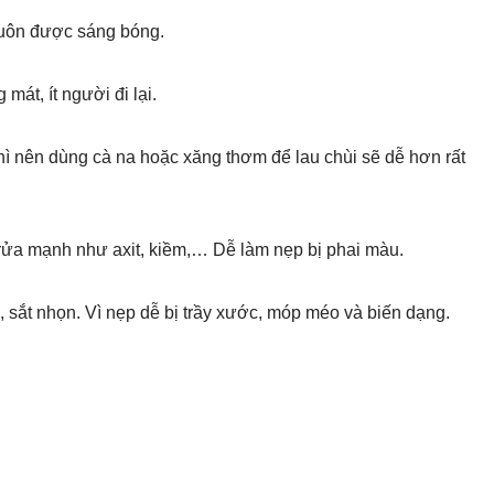
uôn được sáng bóng.
mát, ít người đi lại.
ì nên dùng cà na hoặc xăng thơm để lau chùi sẽ dễ hơn rất
y rửa mạnh như axit, kiềm,… Dễ làm nẹp bị phai màu.
 sắt nhọn. Vì nẹp dễ bị trầy xước, móp méo và biến dạng.