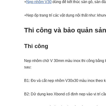
+
Nẹp nhôm V30
dùng để kết thúc sàn gỗ, sàn đ
+Nẹp ốp trang trí các vật dụng nội thất như: khu
Thi công và bảo quản sả
Thi công
Nẹp nhôm chữ V 30mm màu inox thi công bằng k
sau:
B1: Đo và cắt nẹp nhôm V30x30 màu inox theo kí
B2: Dử dụng keo Xbond cố định nẹp vào vị trí cần