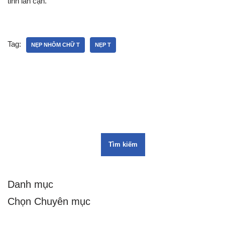
tỉnh lân cận.
Tag:
NẸP NHÔM CHỮ T
NẸP T
Tìm kiếm
Danh mục