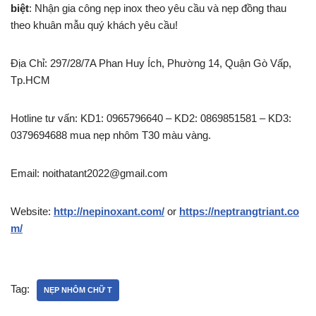
biệt
: Nhận gia công nẹp inox theo yêu cầu và nẹp đồng thau
theo khuân mẫu quý khách yêu cầu!
Địa Chỉ: 297/28/7A Phan Huy Ích, Phường 14, Quận Gò Vấp,
Tp.HCM
Hotline tư vấn: KD1: 0965796640 – KD2: 0869851581 – KD3:
0379694688 mua nẹp nhôm T30 màu vàng.
Email: noithatant2022@gmail.com
Website:
http://nepinoxant.com/
or
https://neptrangtriant.co
m/
Tag:
NẸP NHÔM CHỮ T