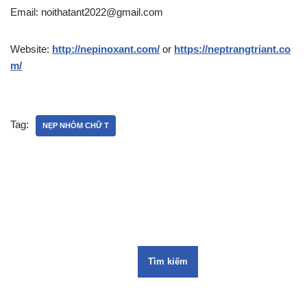
Email: noithatant2022@gmail.com
Website:
http://nepinoxant.com/
or
https://neptrangtriant.co
m/
Tag:
NẸP NHÔM CHỮ T
Tìm kiếm