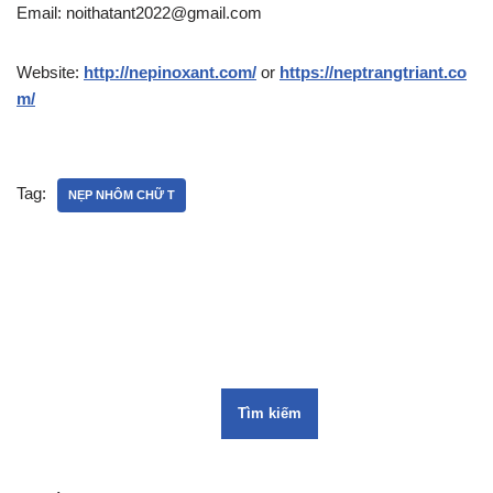
Email: noithatant2022@gmail.com
Website:
http://nepinoxant.com/
or
https://neptrangtriant.co
m/
Tag:
NẸP NHÔM CHỮ T
Tìm kiếm