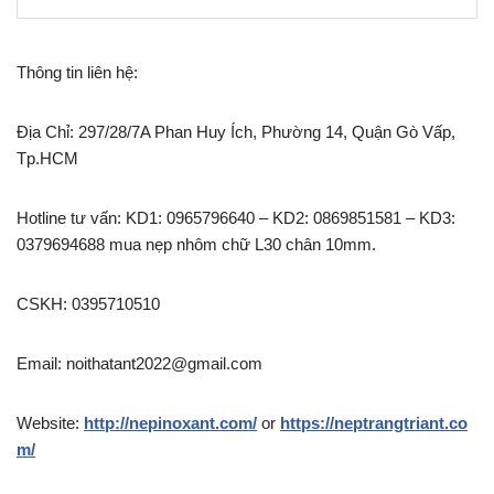
Thông tin liên hệ:
Địa Chỉ: 297/28/7A Phan Huy Ích, Phường 14, Quận Gò Vấp,
Tp.HCM
Hotline tư vấn: KD1: 0965796640 – KD2: 0869851581 – KD3:
0379694688 mua nẹp nhôm chữ L30 chân 10mm.
CSKH: 0395710510
Email: noithatant2022@gmail.com
Website:
http://nepinoxant.com/
or
https://neptrangtriant.co
m/