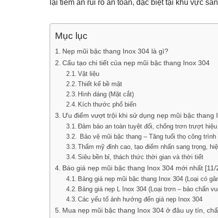
lại tiềm ẩn rủi ro an toàn, đặc biệt tại khu vực sả
Mục lục
Nẹp mũi bậc thang Inox 304 là gì?
Cấu tạo chi tiết của nẹp mũi bậc thang Inox 304
Vật liệu
Thiết kế bề mặt
Hình dáng (Mặt cắt)
Kích thước phổ biến
Ưu điểm vượt trội khi sử dụng nẹp mũi bậc thang 
Đảm bảo an toàn tuyệt đối, chống trơn trượt hiệu
Bảo vệ mũi bậc thang – Tăng tuổi thọ công trình
Thẩm mỹ đỉnh cao, tạo điểm nhấn sang trọng, hiệ
Siêu bền bỉ, thách thức thời gian và thời tiết
Báo giá nẹp mũi bậc thang Inox 304 mới nhất [11/
Bảng giá nẹp mũi bậc thang Inox 304 (Loại có gâ
Bảng giá nẹp L Inox 304 (Loại trơn – bảo chấn v
Các yếu tố ảnh hưởng đến giá nẹp Inox 304
Mua nẹp mũi bậc thang Inox 304 ở đâu uy tín, chấ