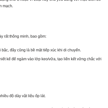
ền mạch.
ày rất thông minh, bao gồm:
bậc, đây cũng là bề mặt tiếp xúc khi di chuyển.
hiết kế để ngàm vào lớp keo/vữa, tạo liên kết vững chắc với
iều độ dày vật liệu ốp lát.