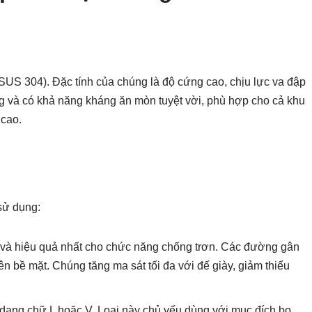
 (SUS 304). Đặc tính của chúng là độ cứng cao, chịu lực va đập
óng và có khả năng kháng ăn mòn tuyệt vời, phù hợp cho cả khu
 cao.
sử dụng:
n và hiệu quả nhất cho chức năng chống trơn. Các đường gân
ên bề mặt. Chúng tăng ma sát tối đa với đế giày, giảm thiểu
dạng chữ L hoặc V. Loại này chủ yếu dùng với mục đích bo