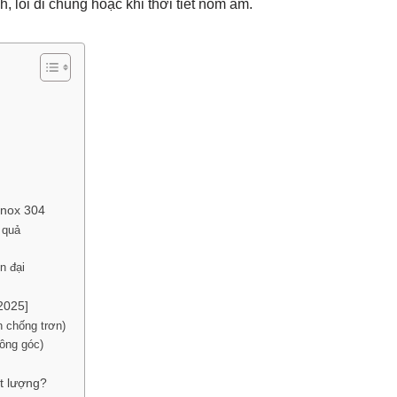
nh, lối đi chung hoặc khi thời tiết nồm ẩm.
Inox 304
 quả
n đại
2025]
n chống trơn)
uông góc)
t lượng?