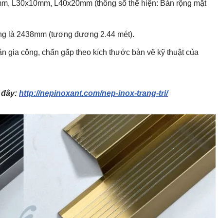
m, L30x10mm, L40x20mm (thông số thể hiện: Bản rộng mặt
ờng là 2438mm (tương đương 2.44 mét).
ận gia công, chấn gấp theo kích thước bản vẽ kỹ thuật của
 đây:
http://nepinoxant.com/nep-inox-trang-tri/