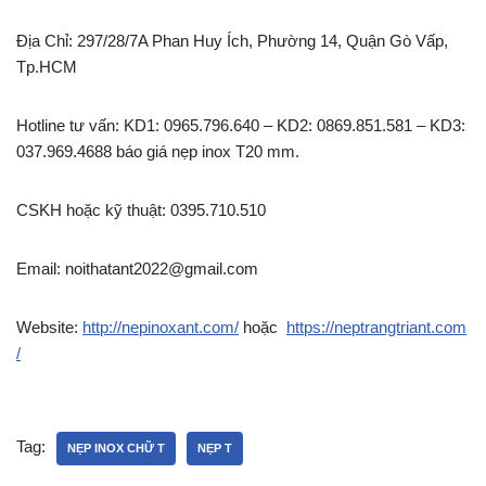
Địa Chỉ: 297/28/7A Phan Huy Ích, Phường 14, Quận Gò Vấp,
Tp.HCM
Hotline tư vấn: KD1: 0965.796.640 – KD2: 0869.851.581 – KD3:
037.969.4688 báo giá nẹp inox T20 mm.
CSKH hoặc kỹ thuật: 0395.710.510
Email: noithatant2022@gmail.com
Website:
http://nepinoxant.com/
hoặc
https://neptrangtriant.com
/
Tag:
NẸP INOX CHỮ T
NẸP T