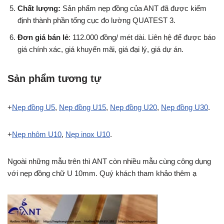
Chất lượng:
Sản phẩm nẹp đồng của ANT đã được kiểm
định thành phần tổng cục đo lường QUATEST 3.
Đơn giá bán lẻ
: 112.000 đồng/ mét dài. Liên hệ để được báo
giá chính xác, giá khuyến mãi, giá đại lý, giá dự án.
Sản phẩm tương tự
+
Nẹp đồng U5
,
Nẹp đồng U15
,
Nẹp đồng U20
,
Nẹp đồng U30
.
+
Nẹp nhôm U10
,
Nẹp inox U10
.
Ngoài những mẫu trên thì ANT còn nhiều mẫu cùng công dụng
với nẹp đồng chữ U 10mm. Quý khách tham khảo thêm ạ