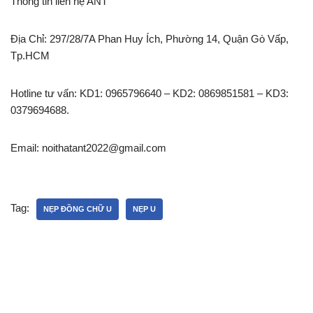
Thông tin liên hệ ANT
Địa Chỉ: 297/28/7A Phan Huy Ích, Phường 14, Quận Gò Vấp,
Tp.HCM
Hotline tư vấn: KD1: 0965796640 – KD2: 0869851581 – KD3:
0379694688.
Email: noithatant2022@gmail.com
Tag:
NẸP ĐỒNG CHỮ U
NẸP U