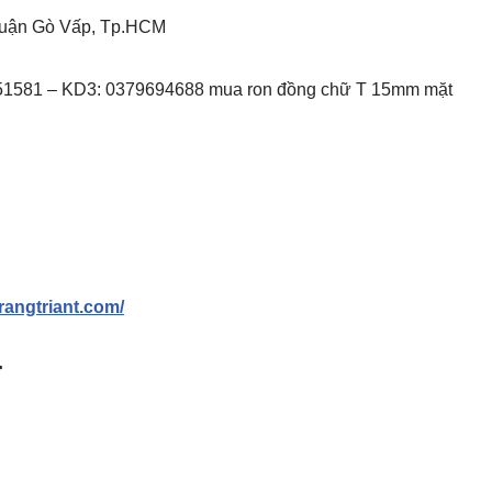
 Quận Gò Vấp, Tp.HCM
851581 – KD3: 0379694688 mua ron đồng chữ T 15mm mặt
trangtriant.com/
T