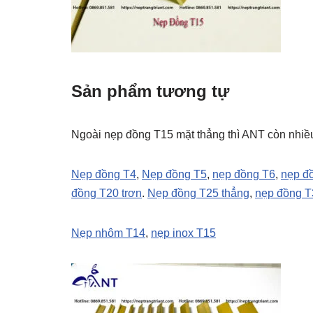
Sản phẩm tương tự
Ngoài nẹp đồng T15 mặt thẳng thì ANT còn nhi
Nẹp đồng T4
,
Nẹp đồng T5
,
nẹp đồng T6
,
nẹp đ
đồng T20 trơn
.
Nẹp đồng T25 thẳng
,
nẹp đồng T
Nẹp nhôm T14
,
nẹp inox T15