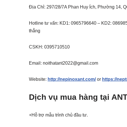
Địa Chỉ: 297/28/7A Phan Huy Ích, Phường 14,
Hotline tư vấn: KD1: 0965796640 – KD2: 0869
thẳng
CSKH: 0395710510
Email: noithatant2022@gmail.com
Website:
http://nepinoxant.com/
or
https://nep
Dịch vụ mua hàng tại AN
+Hỗ trợ mẫu trình chủ đầu tư.