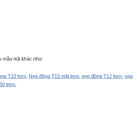
ều mẫu mã khác như:
ồng T10 trơn
.
Nẹp đồng T15 mặt trơn
,
nẹp đồng T12 trơn
,
nẹp
30 trơn.