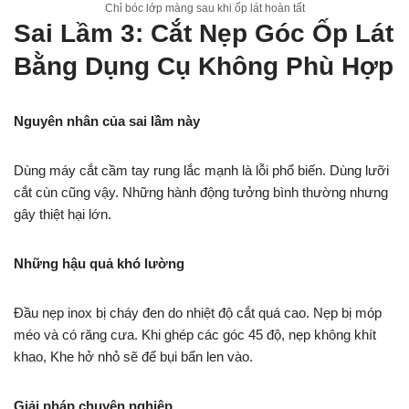
Chỉ bóc lớp màng sau khi ốp lát hoàn tất
Sai Lầm 3: Cắt Nẹp Góc Ốp Lát
Bằng Dụng Cụ Không Phù Hợp
Nguyên nhân của sai lầm này
Dùng máy cắt cầm tay rung lắc mạnh là lỗi phổ biến. Dùng lưỡi
cắt cùn cũng vậy. Những hành động tưởng bình thường nhưng
gây thiệt hại lớn.
Những hậu quả khó lường
Đầu nẹp inox bị cháy đen do nhiệt độ cắt quá cao. Nẹp bị móp
méo và có răng cưa. Khi ghép các góc 45 độ, nẹp không khít
khao, Khe hở nhỏ sẽ để bụi bẩn len vào.
Giải pháp chuyên nghiệp