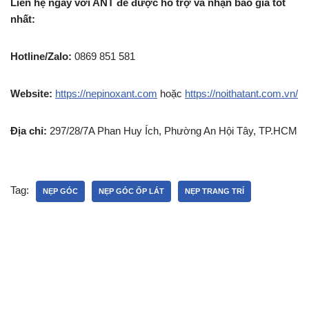
Liên hệ ngay với ANT để được hỗ trợ và nhận báo giá tốt
nhất:
Hotline/Zalo:
0869 851 581
Website:
https://nepinoxant.com
hoặc
https://noithatant.com.vn/
Địa chỉ:
297/28/7A Phan Huy Ích, Phường An Hội Tây, TP.HCM
Tag:
NẸP GÓC
NẸP GÓC ỐP LÁT
NẸP TRANG TRÍ