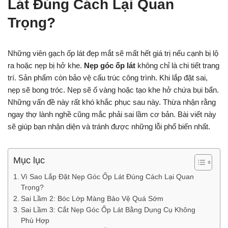
Lát Đúng Cách Lại Quan
Trọng?
Những viên gạch ốp lát đẹp mắt sẽ mất hết giá trị nếu cạnh bị lộ
ra hoặc nẹp bị hở khe.
Nẹp góc ốp lát
không chỉ là chi tiết trang
trí. Sản phẩm còn bảo vệ cấu trúc công trình. Khi lắp đặt sai,
nẹp sẽ bong tróc. Nẹp sẽ ố vàng hoặc tạo khe hở chứa bụi bẩn.
Những vấn đề này rất khó khắc phục sau này. Thừa nhận rằng
ngay thợ lành nghề cũng mắc phải sai lầm cơ bản. Bài viết này
sẽ giúp bạn nhận diện và tránh được những lỗi phổ biến nhất.
Mục lục
Vì Sao Lắp Đặt Nẹp Góc Ốp Lát Đúng Cách Lại Quan
Trọng?
Sai Lầm 2: Bóc Lớp Màng Bảo Vệ Quá Sớm
Sai Lầm 3: Cắt Nẹp Góc Ốp Lát Bằng Dụng Cụ Không
Phù Hợp