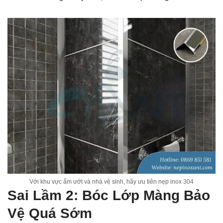
Với khu vực ẩm ướt và nhà vệ sinh, hãy ưu tiên nẹp inox 304
Sai Lầm 2: Bóc Lớp Màng Bảo
Vệ Quá Sớm