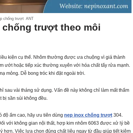
p chống trượt ANT
p chống trượt theo môi
g điều kiện cụ thể. Nhôm thường được ưa chuộng vì giá thành
m ướt hoặc tiếp xúc thường xuyên với hóa chất tẩy rửa mạnh.
ạ mỏng. Dễ bong tróc khi đặt ngoài trời.
 chỉ sau vài tháng sử dụng. Vấn đề này không chỉ làm mất thẩm
 bị sần sùi không đều.
ó độ ẩm cao, hãy ưu tiên dùng
nẹp inox chống trượt
304.
 Đối với không gian nội thất, hợp kim nhôm 6063 được xử lý bề
lý hơn. Việc lựa chọn đúng chất liệu ngay từ đầu giúp tiết kiệm