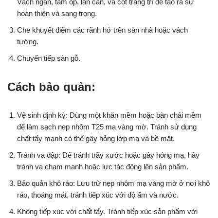
Vách ngăn, tấm ốp, lan can, và cột trang trí để tạo ra sự
hoàn thiện và sang trọng.
Che khuyết điểm các rãnh hở trên sàn nhà hoặc vách
tường.
Chuyển tiếp sàn gỗ.
Cách bảo quản:
Vệ sinh định kỳ: Dùng một khăn mềm hoặc bàn chải mềm
để làm sạch nẹp nhôm T25 mạ vàng mờ. Tránh sử dụng
chất tẩy mạnh có thể gây hỏng lớp mạ và bề mặt.
Tránh va đập: Để tránh trầy xước hoặc gây hỏng mạ, hãy
tránh va chạm mạnh hoặc lực tác động lên sản phẩm.
Bảo quản khô ráo: Lưu trữ nẹp nhôm mạ vàng mờ ở nơi khô
ráo, thoáng mát, tránh tiếp xúc với độ ẩm và nước.
Không tiếp xúc với chất tẩy. Tránh tiếp xúc sản phẩm với