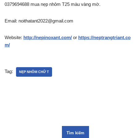
0379694688 mua nẹp nhôm T25 màu vàng mờ.
Email: noithatant2022@gmail.com
Website:
http://nepinoxant.com/
or
https://neptrangtriant.co
m/
Tag:
NẸP NHÔM CHỮ T
Tìm kiếm