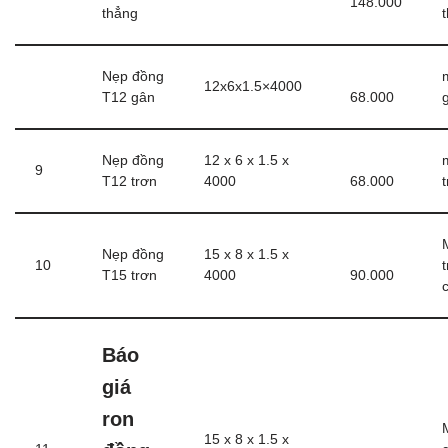
148.000
thẳng
Nẹp đồng
12x6x1.5×4000
T12 gân
68.000
Nẹp đồng
12 x 6 x 1.5 x
9
T12 trơn
4000
68.000
Nẹp đồng
15 x 8 x 1.5 x
10
T15 trơn
4000
90.000
Báo
giá
ron
15 x 8 x 1.5 x