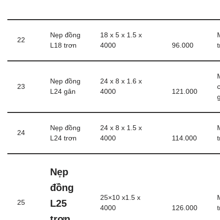
Nẹp đồng
18 x 5 x 1.5 x
22
L18 trơn
4000
96.000
Nẹp đồng
24 x 8 x 1.6 x
23
L24 gân
4000
121.000
Nẹp đồng
24 x 8 x 1.5 x
24
L24 trơn
4000
114.000
Nẹp
đồng
25×10 x1.5 x
L25
25
4000
126.000
trơn