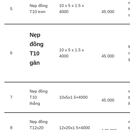
Nẹp đồng
10 x 5 x 1.5 x
5
T10 trơn
4000
45.000
Nẹp
đồng
10 x 5 x 1.5 x
T10
6
4000
45.000
gân
Nẹp đồng
7
T10
10x5x1.5×4000
45.000
thẳng
Nẹp đồng
8
T12x20
12x20x1.5×4000