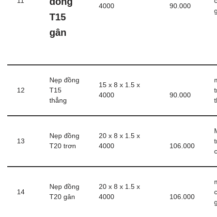
đồng
11
4000
90.000
T15
gân
Nẹp đồng
15 x 8 x 1.5 x
12
T15
4000
90.000
thẳng
Nẹp đồng
20 x 8 x 1.5 x
13
T20 trơn
4000
106.000
Nẹp đồng
20 x 8 x 1.5 x
14
T20 gân
4000
106.000