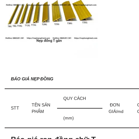
BÁO GIÁ NẸP ĐỒNG
QUY CÁCH
TÊN SẢN
ĐƠN
STT
PHẨM
GIÁ/md
(mm)