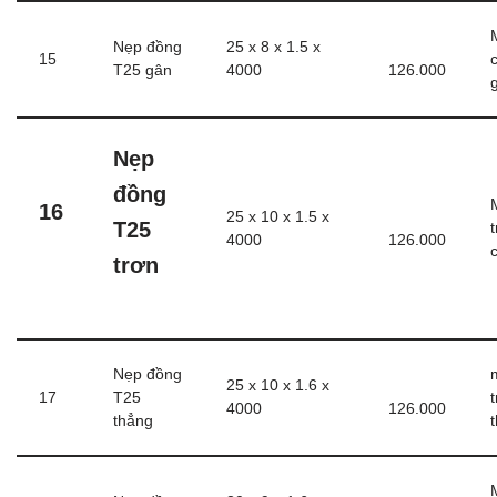
Nẹp đồng
25 x 8 x 1.5 x
15
T25 gân
4000
126.000
Nẹp
đồng
16
25 x 10 x 1.5 x
T25
4000
126.000
trơn
Nẹp đồng
25 x 10 x 1.6 x
17
T25
4000
126.000
thẳng